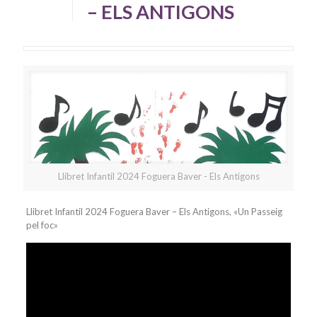
– ELS ANTIGONS
Llibret Infantil 2024 Foguera Baver - Els Antigons
Llibret Infantil 2024 Foguera Baver – Els Antigons, «Un Passeig
pel foc»